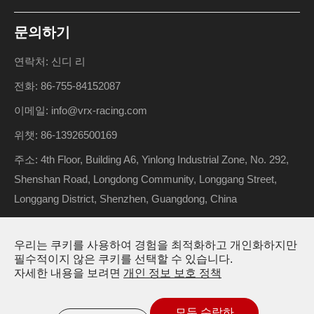
문의하기
연락처: 신디 리
전화: 86-755-84152087
이메일: info@vrx-racing.com
위챗: 86-13926500169
주소: 4th Floor, Building A6, Yinlong Industrial Zone, No. 292,
Shenshan Road, Longdong Community, Longgang Street,
Longgang District, Shenzhen, Guangdong, China
우리는 쿠키를 사용하여 경험을 최적화하고 개인화하지만
저작권 ©
Riverhobby Tech (Shenzhen) Co., Ltd.
모든 권리 보
필수적이지 않은 쿠키를 선택할 수 있습니다.
자세한 내용을 보려면
개인 정보 보호 정책
유.
사이트맵
개인정보 처리방침
모두 수락하