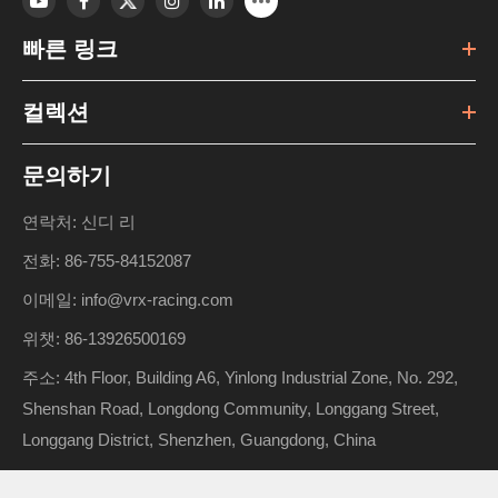
빠른 링크
컬렉션
문의하기
연락처: 신디 리
전화: 86-755-84152087
이메일: info@vrx-racing.com
위챗: 86-13926500169
주소: 4th Floor, Building A6, Yinlong Industrial Zone, No. 292,
Shenshan Road, Longdong Community, Longgang Street,
Longgang District, Shenzhen, Guangdong, China