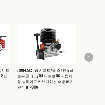
드 니트
. 28(4.5cc) SG 샤프트/풀 스타터/글
VRX PVC RC
 2 단
로우 플러그/1/8 니트로 RC 자동차
동차 # R0200
용 슬라이드 카브가있는 후방 배기
엔진 # P0016