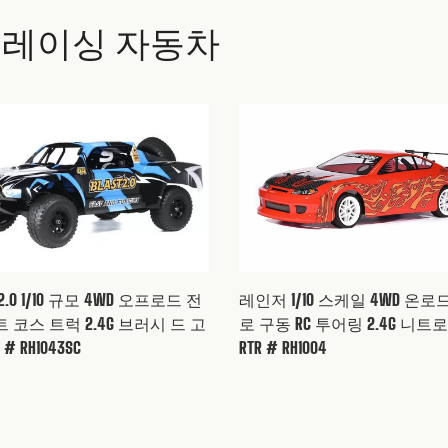
않습니다. 저는 뭘 해야 하죠?
야합니까?
구성이 있습니까?
발견하면 어떻게해야합니까?
까?
어 레이싱 자동차
런타임을 연장하는 방법?
RC 자동차를 보관하는 방법은 무엇입니까?
 교체 타이어를 선택하는 방법은 무엇입니까?
 않습니까?
까?
소하고 유지해야합니까?
까?
?
정하는 방법?
습니까?
T 2.0 1/10 규모 4WD 오프로드 전
레인저 1/10 스케일 4WD 온로
법?
 것을 어떻게 알 수 있습니까?
 코스 트럭 2.4G 브러시 드 고
로 구동 RC 투어링 2.4G 니트로
 # RH1043SC
RTR # RH1004
 중심을 어떻게 조정해야합니까?
?