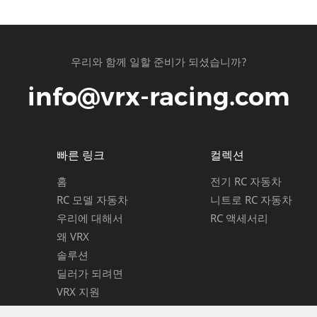
는 무엇입니까?
우리와 함께 일할 준비가 되셨습니까?
 시끄러운 엔진?
info@vrx-racing.com
빠른 링크
컬렉션
홈
전기 RC 자동차
을 복원하는 방법?
RC 모델 자동차
니트로 RC 자동차
우리에 대해서
RC 액세서리
왜 VRX
용할 수 있습니까?
솔루션
딜러가 되려면
VRX 지원
호가 간섭됩니까?
문의하기