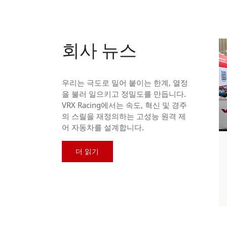
8
8
Q: 눈/모래에서 운전할 수 있습니까? 
Q: 자동차의 앞과 뒷면은 리모콘과 반대
회사 뉴스
9
9
Q: 니트로 자동차를 시작하려면 또 무
Q: 왜 자동차와 원격 제어 제어 스티
우리는 극도로 밀어 붙이는 한계, 열정
10
10
Q: 니트로 RC 자동차의 연료는 무엇입니
Q: RC 차량의 리모컨에서 전방 및 스
을 불러 일으키고 정밀도를 만듭니다.
VRX Racing에서는 속도, 혁신 및 경주
의 스릴을 재정의하는 고성능 원격 제
11
11
어 자동차를 설계합니다.
Q: RC 니트로 자동차는 가스 한 탱크에
Q: 왜 내 차의 조향을 제어 할 수 없습니
더 읽기
12
Q: 니트로 엔진을 시작하는 방법?
13
Q: 메탄올 엔진을 조정하는 방법?