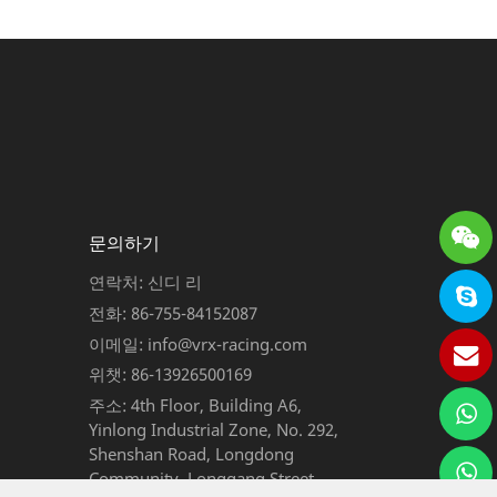
문의하기
연락처: 신디 리
전화: 86-755-84152087
이메일: info@vrx-racing.com
위챗: 86-13926500169
주소: 4th Floor, Building A6,
Yinlong Industrial Zone, No. 292,
Shenshan Road, Longdong
Community, Longgang Street,