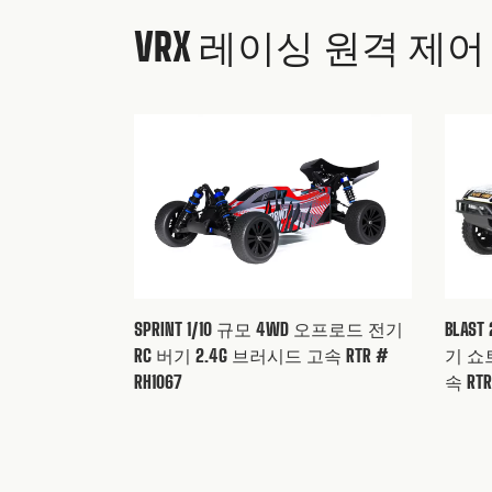
Q: 내 RC 자동차가 송신기에 응답하지 
Q: RC 자동차가 물에 빠지면 어떻게해
Q: 금속 부품은 플라스틱 부품보다 내
Q: 상품을 받고 부품이 손상된 것을 
Q: 모터 과열 및 흡연의 이유는 무엇입니
VRX 레이싱 원격 제
3
3
3
3
3
Q: 배터리는 얼마나 오래 지속됩니까? 
Q: 겨울에 오랫동안 사용되지 않을 때 
Q: 타이어가 심하게 마모 될 때 올바른
Q: 부품 만 구입할 수 있습니까?
Q: 왜 내 RC 니트로 자동차가 시작되지
4
4
4
4
Q: 배터리를 충전하는 데 얼마나 걸립니
Q: RC 니트로 자동차를 정기적으로 청
Q: 조명 시스템을 추가 할 수 있습니까?
Q: 니트로 엔진의 과열 원인은 무엇입니
5
5
5
Q: 고용량 배터리를 사용할 수 있습니까
Q: 서스펜션 시스템이 너무 뻣뻣해서 조
Q: 왜 내 RC 메탄올 자동차가 전력을 잃
BLAS
SPRINT 1/10 규모 4WD 오프로드 전기
6
6
Q: LiPo 배터리를 안전하게 충전하는 방
Q: 엔진에 불량한 점화 플러그가 있다는
기 쇼트
RC 버기 2.4G 브러시드 고속 RTR #
속 RTR
RH1067
7
7
Q: RC 자동차가 많이 굴러 갈 때 무게
Q: 왜 내 RC 자동차를 시작할 수 없습니까