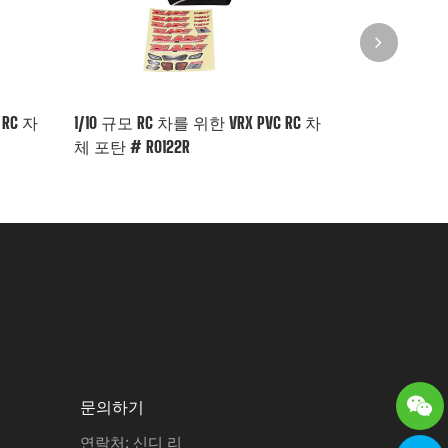
 RC 자
1/10 규모 RC 차를 위한 VRX PVC RC 차
1/10 규모 RC
체 포탄 # R0122R
체 포탄 # R02
문의하기
연락처: 신디 리