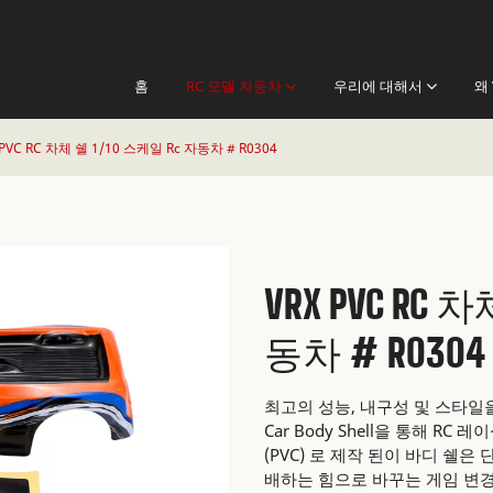
홈
RC 모델 자동차
우리에 대해서
왜 
 PVC RC 차체 쉘 1/10 스케일 Rc 자동차 # R0304
VRX PVC RC 
동차 # R0304
최고의 성능, 내구성 및 스타일을
Car Body Shell을 통해 
(PVC) 로 제작 된이 바디 쉘은
배하는 힘으로 바꾸는 게임 변경