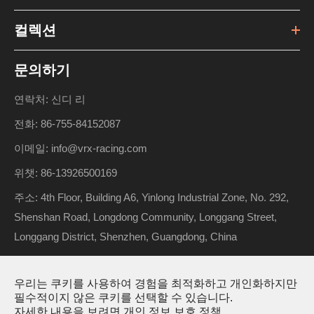
컬렉션
문의하기
연락처: 신디 리
전화: 86-755-84152087
이메일: info@vrx-racing.com
위챗: 86-13926500169
주소: 4th Floor, Building A6, Yinlong Industrial Zone, No. 292,
Shenshan Road, Longdong Community, Longgang Street,
Longgang District, Shenzhen, Guangdong, China
우리는 쿠키를 사용하여 경험을 최적화하고 개인화하지만
저작권 ©
Riverhobby Tech (Shenzhen) Co., Ltd.
모든 권리 보
필수적이지 않은 쿠키를 선택할 수 있습니다.
자세한 내용을 보려면
개인 정보 보호 정책