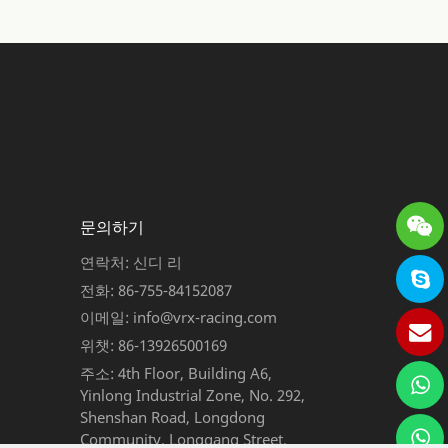
문의하기
연락처: 신디 리
전화: 86-755-84152087
이메일: info@vrx-racing.com
위챗: 86-13926500169
주소: 4th Floor, Building A6,
Yinlong Industrial Zone, No. 292,
Shenshan Road, Longdong
Community, Longgang Street,