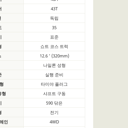
어
43T
션
독립
도
35
기
표준
형
쇼트 코스 트럭
스
12.6 ' (320mm)
나일론 성형
준
실행 준비
형
타미야 플러그
유형
샤프트 구동
기
590 닦은
형
전기
트레인
4WD