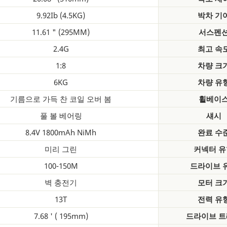
9.92Ib (4.5KG)
박차 기
11.61 " (295MM)
서스펜
2.4G
최고 속
1:8
차량 크
6KG
차량 유
기름으로 가득 찬 코일 오버 봄
휠베이
풀 볼 베어링
섀시
8.4V 1800mAh NiMh
완료 수
미리 그린
커넥터 유
100-150M
드라이브 
벽 충전기
모터 크
13T
전력 유
7.68 ' ( 195mm)
드라이브 