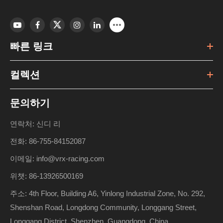
빠른 링크
컬렉션
문의하기
연락처: 신디 리
전화: 86-755-84152087
이메일: info@vrx-racing.com
위챗: 86-13926500169
주소: 4th Floor, Building A6, Yinlong Industrial Zone, No. 292,
Shenshan Road, Longdong Community, Longgang Street,
Longgang District, Shenzhen, Guangdong, China