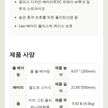
원피스 디자인 배터리/ESC 트레이 w/후크 및
루프 스트라이프
높은 충격 보호를 위한 폴리탄산염 몸
Lipo 배터리 플라스틱 케이스 보호
제품 사양
볼 베어
제품 높
풀 볼 베어링
8.07 " (205mm)
링
이
제품 길
배터리
별도로 소이드
21.65
"
(550mm)
이
미리 그린 폴리
제품 무
몸
9.92 lb (4.5kg)
비니/염화물
게