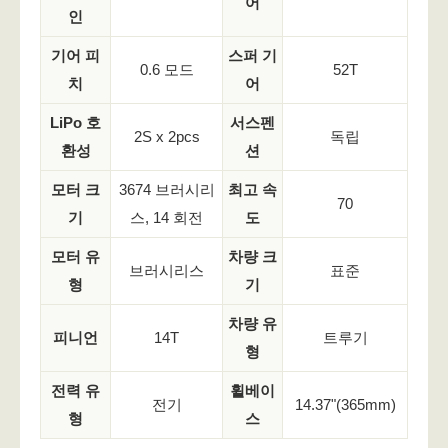
어
인
기어 피
스퍼 기
0.6 모드
52T
치
어
LiPo 호
서스펜
2S x 2pcs
독립
환성
션
모터 크
3674 브러시리
최고 속
70
기
스, 14 회전
도
모터 유
차량 크
브러시리스
표준
형
기
차량 유
피니언
14T
트루기
형
전력 유
휠베이
전기
14.37
"
(365mm)
형
스