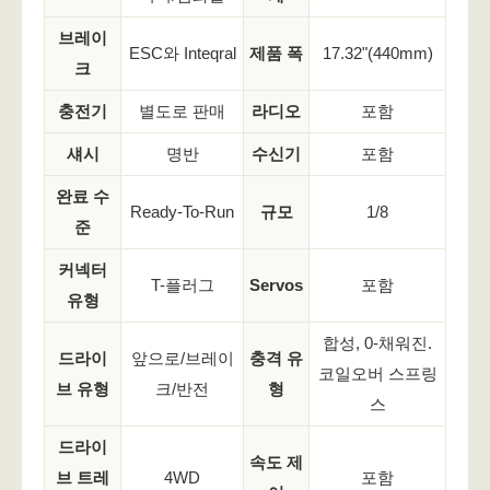
브레이
ESC와 Inteqral
제품 폭
17.32
"
(440mm)
크
충전기
별도로 판매
라디오
포함
섀시
명반
수신기
포함
완료 수
Ready-To-Run
규모
1/8
준
커넥터
T-플러그
Servos
포함
유형
합성, 0-채워진.
드라이
앞으로/브레이
충격 유
코일오버 스프링
브 유형
크/반전
형
스
드라이
속도 제
브 트레
4WD
포함